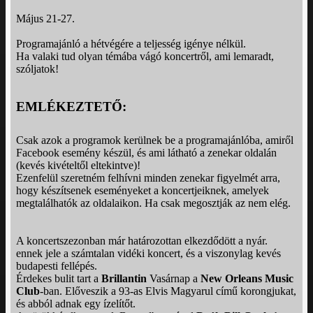
Május 21-27.
Programajánló a hétvégére a teljesség igénye nélkül.
Ha valaki tud olyan témába vágó koncertről, ami lemaradt,
szóljatok!
EMLÉKEZTETŐ:
Csak azok a programok kerülnek be a programajánlóba, amiről
Facebook esemény készül, és ami látható a zenekar oldalán
(kevés kivételtől eltekintve)!
Ezenfelül szeretném felhívni minden zenekar figyelmét arra,
hogy készítsenek eseményeket a koncertjeiknek, amelyek
megtalálhatók az oldalaikon. Ha csak megosztják az nem elég.
A koncertszezonban már határozottan elkezdődött a nyár.
ennek jele a számtalan vidéki koncert, és a viszonylag kevés
budapesti fellépés.
Érdekes bulit tart a
Brillantin
Vasárnap a
New Orleans Music
Club
-ban. Előveszik a 93-as Elvis Magyarul című korongjukat,
és abból adnak egy ízelítőt.