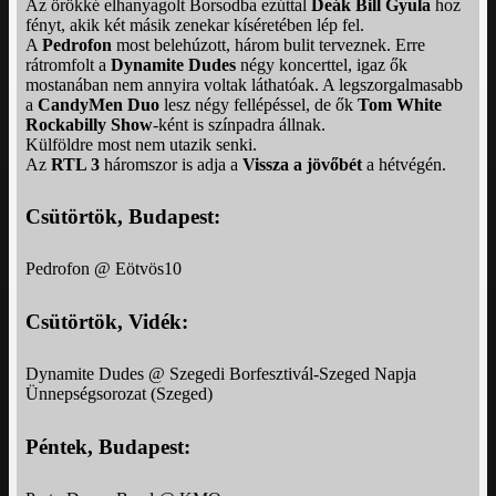
Az örökké elhanyagolt Borsodba ezúttal
Deák Bill Gyula
hoz
fényt, akik két másik zenekar kíséretében lép fel.
A
Pedrofon
most belehúzott, három bulit terveznek. Erre
rátromfolt a
Dynamite Dudes
négy koncerttel, igaz ők
mostanában nem annyira voltak láthatóak. A legszorgalmasabb
a
CandyMen Duo
lesz négy fellépéssel, de ők
Tom White
Rockabilly Show
-ként is színpadra állnak.
Külföldre most nem utazik senki.
Az
RTL 3
háromszor is adja a
Vissza a jövőbét
a hétvégén.
Csütörtök, Budapest:
Pedrofon @ Eötvös10
Csütörtök, Vidék:
Dynamite Dudes @ Szegedi Borfesztivál-Szeged Napja
Ünnepségsorozat (Szeged)
Péntek, Budapest: