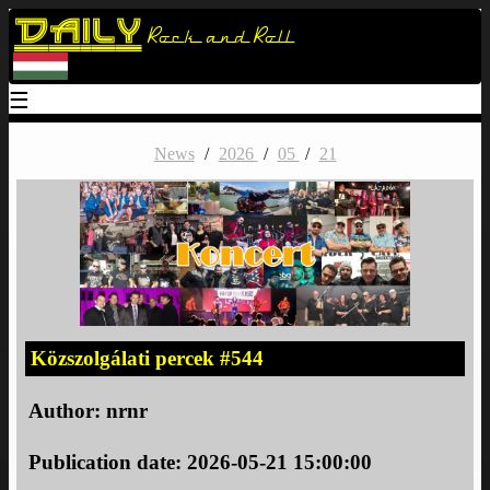
Daily
Rock and Roll
☰
News
/
2026
/
05
/
21
Közszolgálati percek #544
Author:
nrnr
Publication date: 2026-05-21 15:00:00