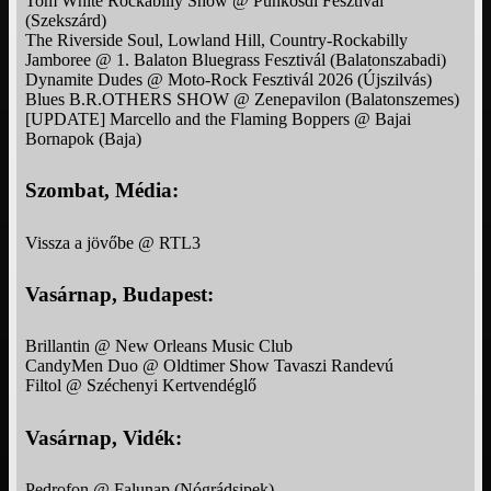
Tom White Rockabilly Show @ Pünkösdi Fesztivál
(Szekszárd)
The Riverside Soul, Lowland Hill, Country-Rockabilly
Jamboree @ 1. Balaton Bluegrass Fesztivál (Balatonszabadi)
Dynamite Dudes @ Moto-Rock Fesztivál 2026 (Újszilvás)
Blues B.R.OTHERS SHOW @ Zenepavilon (Balatonszemes)
[UPDATE] Marcello and the Flaming Boppers @ Bajai
Bornapok (Baja)
Szombat, Média:
Vissza a jövőbe @ RTL3
Vasárnap, Budapest:
Brillantin @ New Orleans Music Club
CandyMen Duo @ Oldtimer Show Tavaszi Randevú
Filtol @ Széchenyi Kertvendéglő
Vasárnap, Vidék:
Pedrofon @ Falunap (Nógrádsipek)