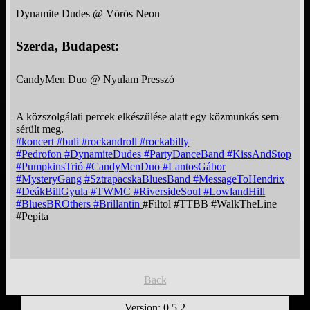
Dynamite Dudes @ Vörös Neon
Szerda, Budapest:
CandyMen Duo @ Nyulam Presszó
A közszolgálati percek elkészülése alatt egy közmunkás sem
sérült meg.
#koncert
#buli
#rockandroll
#rockabilly
#Pedrofon
#DynamiteDudes
#PartyDanceBand
#KissAndStop
#PumpkinsTrió
#CandyMenDuo
#LantosGábor
#MysteryGang
#SztrapacskaBluesBand
#MessageToHendrix
#DeákBillGyula
#TWMC
#RiversideSoul
#LowlandHill
#BluesBROthers
#Brillantin
#Filtol #TTBB #WalkTheLine
#Pepita
Back
Version: 0.5.2