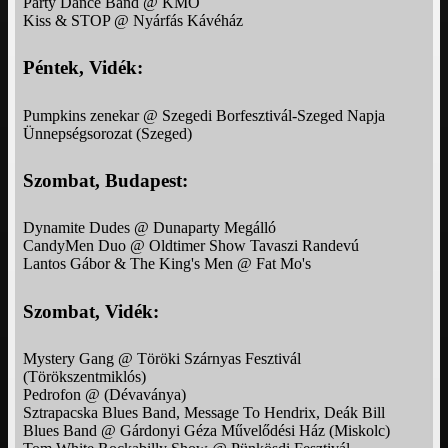
Party Dance Band @ KMO
Kiss & STOP @ Nyárfás Kávéház
Péntek, Vidék:
Pumpkins zenekar @ Szegedi Borfesztivál-Szeged Napja
Ünnepségsorozat (Szeged)
Szombat, Budapest:
Dynamite Dudes @ Dunaparty Megálló
CandyMen Duo @ Oldtimer Show Tavaszi Randevú
Lantos Gábor & The King's Men @ Fat Mo's
Szombat, Vidék:
Mystery Gang @ Töröki Szárnyas Fesztivál
(Törökszentmiklós)
Pedrofon @ (Dévaványa)
Sztrapacska Blues Band, Message To Hendrix, Deák Bill
Blues Band @ Gárdonyi Géza Művelődési Ház (Miskolc)