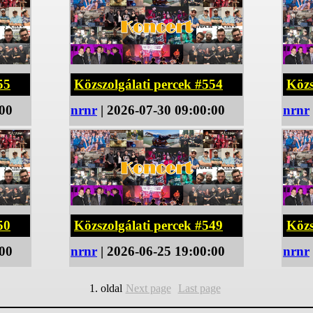
55
Közszolgálati percek #554
Közs
:00
nrnr
| 2026-07-30 09:00:00
nrnr
50
Közszolgálati percek #549
Közs
:00
nrnr
| 2026-06-25 19:00:00
nrnr
1. oldal
Next page
Last page