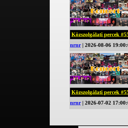
Közszolgálati percek #5
nrnr
| 2026-08-06 19:00
Közszolgálati percek #5
nrnr
| 2026-07-02 17:00