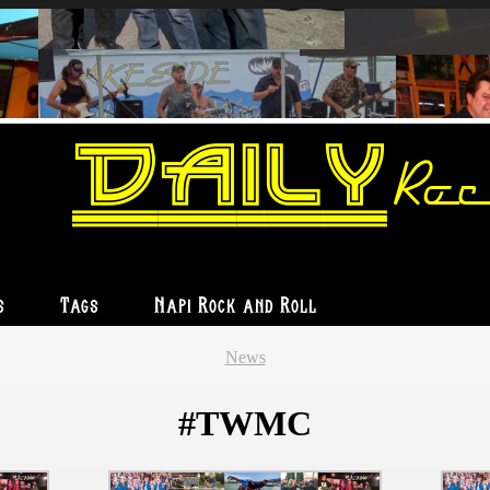
Daily
Roc
s
Tags
Napi Rock and Roll
News
#TWMC