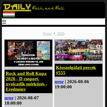
Daily
Rock and Roll
☰
News
/
2026
Közszolgálati percek
#555
Rock and Roll Kupa
2026 - D csoport,
nrnr
| 2026-08-06
nyolcadik mérkőzés -
19:00:00
Eredmény
nrnr
| 2026-08-07
18:00:00