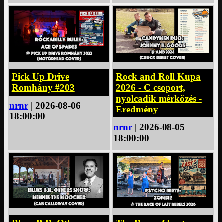
Rock and Roll Kupa
Pick Up Drive
2026 - C csoport,
Romhány #203
nyolcadik mérkőzés -
nrnr
| 2026-08-06
Eredmény
18:00:00
nrnr
| 2026-08-05
18:00:00