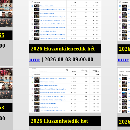
55
:00
2026 Huszonkilencedik hét
2026
nrnr
| 2026-08-03 09:00:00
nrnr
53
:00
2026 Huszonhetedik hét
2026