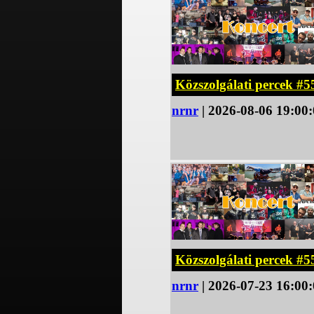
Közszolgálati percek #5
nrnr
| 2026-08-06 19:00
Közszolgálati percek #5
nrnr
| 2026-07-23 16:00