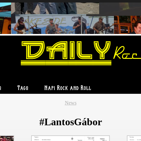
Daily
Roc
s
Tags
Napi Rock and Roll
News
#LantosGábor