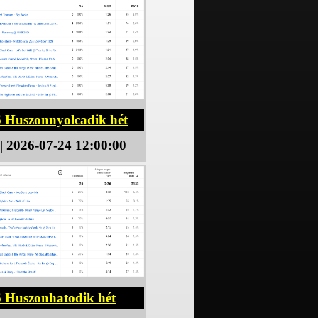
 Huszonnyolcadik hét
| 2026-07-24 12:00:00
 Huszonhatodik hét