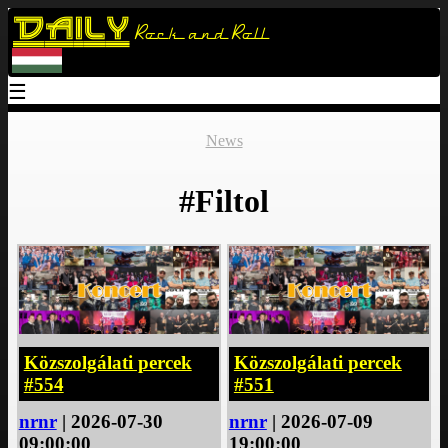
Daily
Rock and Roll
☰
News
#Filtol
Közszolgálati percek
Közszolgálati percek
#554
#551
nrnr
| 2026-07-30
nrnr
| 2026-07-09
09:00:00
19:00:00