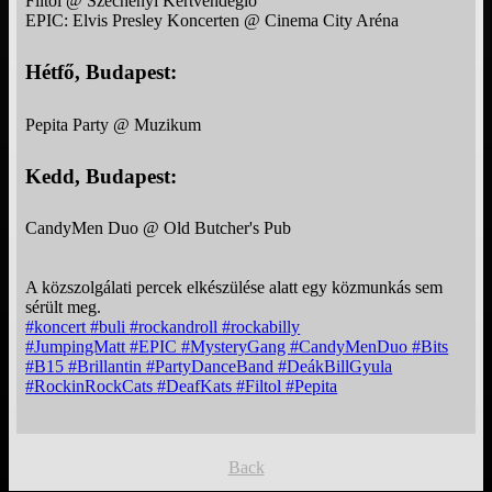
Filtol @ Széchenyi Kertvendéglő
EPIC: Elvis Presley Koncerten @ Cinema City Aréna
Hétfő, Budapest:
Pepita Party @ Muzikum
Kedd, Budapest:
CandyMen Duo @ Old Butcher's Pub
A közszolgálati percek elkészülése alatt egy közmunkás sem
sérült meg.
#koncert
#buli
#rockandroll
#rockabilly
#JumpingMatt
#EPIC
#MysteryGang
#CandyMenDuo
#Bits
#B15
#Brillantin
#PartyDanceBand
#DeákBillGyula
#RockinRockCats
#DeafKats
#Filtol
#Pepita
Back