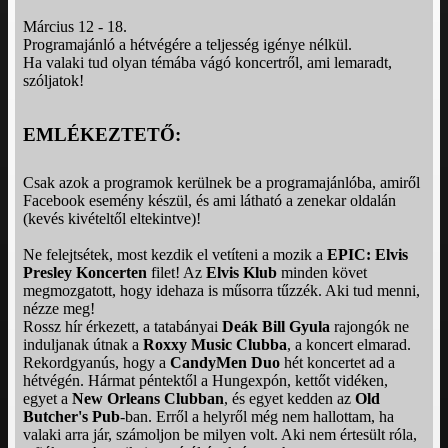
Március 12 - 18.
Programajánló a hétvégére a teljesség igénye nélkül.
Ha valaki tud olyan témába vágó koncertről, ami lemaradt,
szóljatok!
EMLÉKEZTETŐ:
Csak azok a programok kerülnek be a programajánlóba, amiről
Facebook esemény készül, és ami látható a zenekar oldalán
(kevés kivételtől eltekintve)!
Ne felejtsétek, most kezdik el vetíteni a mozik a
EPIC: Elvis
Presley Koncerten
filet! Az
Elvis Klub
minden követ
megmozgatott, hogy idehaza is műsorra tűzzék. Aki tud menni,
nézze meg!
Rossz hír érkezett, a tatabányai
Deák Bill Gyula
rajongók ne
induljanak útnak a
Roxxy Music Clubba
, a koncert elmarad.
Rekordgyanús, hogy a
CandyMen Duo
hét koncertet ad a
hétvégén. Hármat péntektől a Hungexpón, kettőt vidéken,
egyet a
New Orleans Clubban
, és egyet kedden az
Old
Butcher's Pub
-ban. Erről a helyről még nem hallottam, ha
valaki arra jár, számoljon be milyen volt. Aki nem értesült róla,