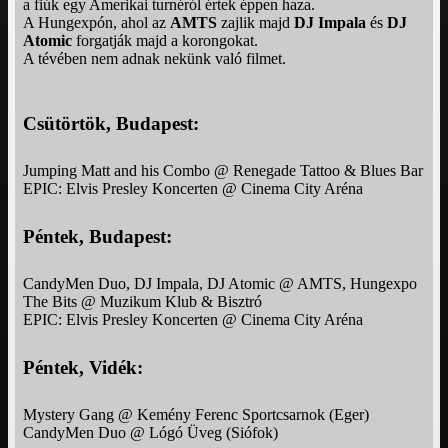
a fiúk egy Amerikai turnéról értek éppen haza.
A Hungexpón, ahol az
AMTS
zajlik majd
DJ Impala
és
DJ
Atomic
forgatják majd a korongokat.
A tévében nem adnak nekünk való filmet.
Csütörtök, Budapest:
Jumping Matt and his Combo @ Renegade Tattoo & Blues Bar
EPIC: Elvis Presley Koncerten @ Cinema City Aréna
Péntek, Budapest:
CandyMen Duo, DJ Impala, DJ Atomic @ AMTS, Hungexpo
The Bits @ Muzikum Klub & Bisztró
EPIC: Elvis Presley Koncerten @ Cinema City Aréna
Péntek, Vidék:
Mystery Gang @ Kemény Ferenc Sportcsarnok (Eger)
CandyMen Duo @ Lógó Üveg (Siófok)