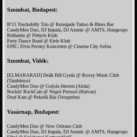
Szombat, Budapest:
B'15 Truckabilly Trio @ Renegade Tattoo & Blues Bar
CandyMen Duo, DJ Impala, DJ Atomic @ AMTS, Hungexpo
Brillantin @ Pöttyös Klub
Party Dance Band @ Etele Klub
EPIC: Elvis Presley Koncerten @ Cinema City Aréna
Szombat, Vidék:
[ELMARARAD] Deák Bill Gyula @ Roxxy Music Club
(Tatabánya)
CandyMen Duo @ Gulyás étterem (Abda)
Rockin' RockCats @ Negró Presszó (Hatvan)
Deaf Kats @ Pekedli Bár (Veszprém)
Vasárnap, Budapest:
CandyMen Duo @ New Orleans Club
CandyMen Duo, DJ Impala, DJ Atomic @ AMTS, Hungexpo