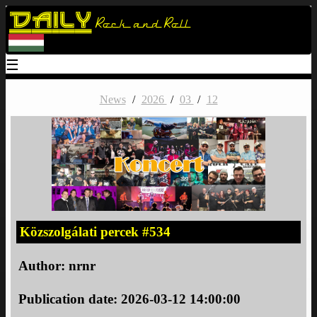
Daily
Rock and Roll
☰
News
/
2026
/
03
/
12
Közszolgálati percek #534
Author:
nrnr
Publication date: 2026-03-12 14:00:00