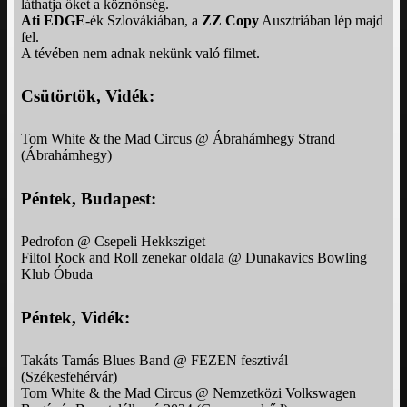
láthatja őket a köznönség.
Ati EDGE
-ék Szlovákiában, a
ZZ Copy
Ausztriában lép majd
fel.
A tévében nem adnak nekünk való filmet.
Csütörtök, Vidék:
Tom White & the Mad Circus @ Ábrahámhegy Strand
(Ábrahámhegy)
Péntek, Budapest:
Pedrofon @ Csepeli Hekksziget
Filtol Rock and Roll zenekar oldala @ Dunakavics Bowling
Klub Óbuda
Péntek, Vidék:
Takáts Tamás Blues Band @ FEZEN fesztivál
(Székesfehérvár)
Tom White & the Mad Circus @ Nemzetközi Volkswagen