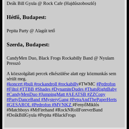
Deák Bill Gyula @ Rock Cafe (Hajdúszoboszló)
Hétfő, Budapest:
Pepita Party @ Alagút tető
Szerda, Budapest:
CandyMen Duo, Black Frogs Rockabilly Band @ Nyulam
Presszó
A közszolgálati percek elkészülése alatt egy közmunkás sem
sérült meg.
#koncert
#buli
#rockandroll
#rockabilly
#TWMC
#Pedrofon
#Filtol
#TTBB
#Shades
#DynamiteDudes
#ThatsRightBaby
#CandyMenDuo
#JumpingMatt
#AEATSB
#ZZCopy
#PartyDanceBand
#MysteryGang
#PetraAndThePaperHerts
#GESAROL
#Pedrofon
#MVNKZ
#FenyőMiklós
#Matchboys #MrFirehand #RockNRollForeverBand
#DeákBillGyula #Pepita #BlackFrogs