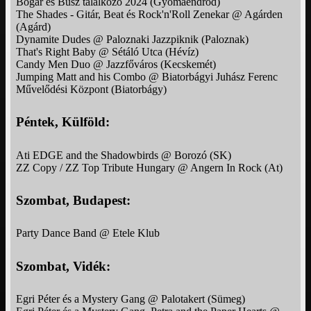
Bogár és Busz találkozó 2024 (Gyomaendrőd)
The Shades - Gitár, Beat és Rock'n'Roll Zenekar @ Agárden
(Agárd)
Dynamite Dudes @ Paloznaki Jazzpiknik (Paloznak)
That's Right Baby @ Sétáló Utca (Hévíz)
Candy Men Duo @ Jazzfőváros (Kecskemét)
Jumping Matt and his Combo @ Biatorbágyi Juhász Ferenc
Művelődési Központ (Biatorbágy)
Péntek, Külföld:
Ati EDGE and the Shadowbirds @ Borozó (SK)
ZZ Copy / ZZ Top Tribute Hungary @ Angern In Rock (At)
Szombat, Budapest:
Party Dance Band @ Etele Klub
Szombat, Vidék:
Egri Péter és a Mystery Gang @ Palotakert (Sümeg)