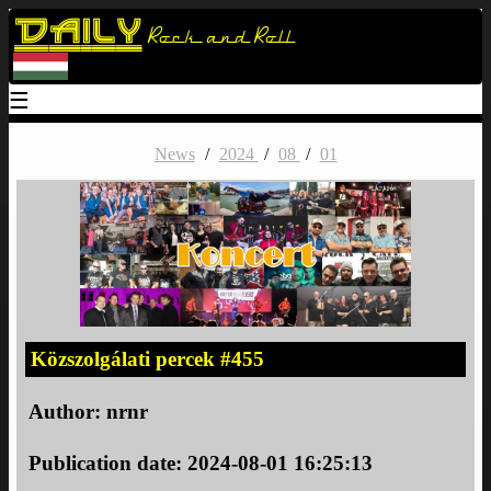
Daily
Rock and Roll
☰
News
/
2024
/
08
/
01
Közszolgálati percek #455
Author:
nrnr
Publication date: 2024-08-01 16:25:13