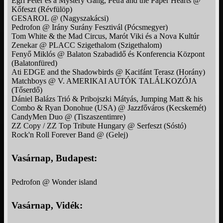
Egri Péter és a Mystery Gang, Petra and the Paper Hearts @
Kőfeszt (Révfülöp)
GESAROL @ (Nagyszakácsi)
Pedrofon @ Irány Surány Fesztivál (Pócsmegyer)
Tom White & the Mad Circus, Marót Viki és a Nova Kultúr
Zenekar @ PLACC Szigethalom (Szigethalom)
Fenyő Miklós @ Balaton Szabadidő és Konferencia Központ
(Balatonfüred)
Ati EDGE and the Shadowbirds @ Kacifánt Terasz (Horány)
Matchboys @ V. AMERIKAI AUTÓK TALÁLKOZÓJA
(Tőserdő)
Dániel Balázs Trió & Pribojszki Mátyás, Jumping Matt & his
Combo & Ryan Donohue (USA) @ Jazzfőváros (Kecskemét)
CandyMen Duo @ (Tiszaszentimre)
ZZ Copy / ZZ Top Tribute Hungary @ Serfeszt (Sóstó)
Rock'n Roll Forever Band @ (Gelej)
Vasárnap, Budapest:
Pedrofon @ Wonder island
Vasárnap, Vidék: