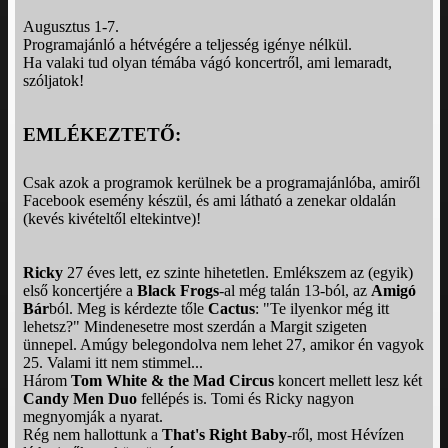
Augusztus 1-7.
Programajánló a hétvégére a teljesség igénye nélkül.
Ha valaki tud olyan témába vágó koncertről, ami lemaradt,
szóljatok!
EMLÉKEZTETŐ:
Csak azok a programok kerülnek be a programajánlóba, amiről
Facebook esemény készül, és ami látható a zenekar oldalán
(kevés kivételtől eltekintve)!
Ricky
27 éves lett, ez szinte hihetetlen. Emlékszem az (egyik)
első koncertjére a
Black Frogs
-al még talán 13-ból, az
Amigó
Bár
ból. Meg is kérdezte tőle
Cactus
: "Te ilyenkor még itt
lehetsz?" Mindenesetre most szerdán a Margit szigeten
ünnepel. Amúgy belegondolva nem lehet 27, amikor én vagyok
25. Valami itt nem stimmel...
Három
Tom White & the Mad Circus
koncert mellett lesz két
Candy Men Duo
fellépés is. Tomi és Ricky nagyon
megnyomják a nyarat.
Rég nem hallottunk a
That's Right Baby
-ről, most Hévízen