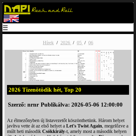
Napi
Rock and Roll
☰
Hírek
/
2026
/
05
/
06
2026 Tizenötödik hét, Top 20
Szerző:
nrnr
Publikálva: 2026-05-06 12:00:00
Az élmezőnyben új listavezetőt köszönthetünk. Három helyet
javítva vette át az első helyet a
Let's Twist Again
, megelőzve a
múlt heti második
Csókkirály
‑t, amely most a második helyen