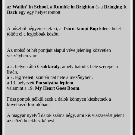
az
Waitin' In School
, a
Rumble in Brighton
és a
Bringing It
Back
egy-egy helyet rontott
A húszból négyen estek ki, a
Tsóró Jampi Bop
kilenc hetet
töltött el a legjobbak között.
Az utolsó öt hét pontjait alapul véve jelenleg közvetlen
veszélyben van:
a 2. helyen álló
Csókkirály
, amely hatodik hete szerepel a
listán,
a 7.
Ég Veled
, szintén hat hete a mezőnyben,
a 13. helyezett
Pocsolyába léptem
,
valamint a 19.
My Heart Goes Boom
.
Friss pontok nélkül ezek a dalok könnyen kieshetnek a
következő fordulóban.
A magyar nyelvű dalok száma négy, ami kis visszaesést jelent
az előző hetekhez képest.