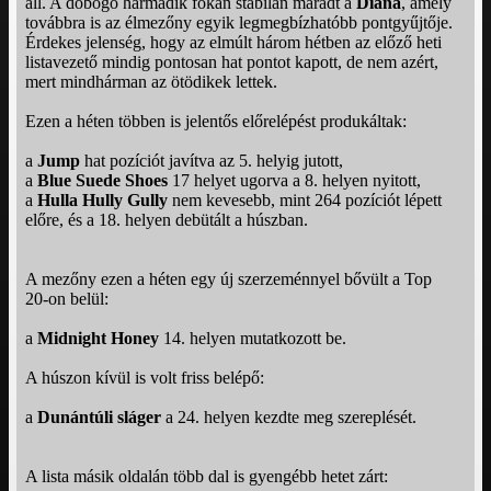
áll. A dobogó harmadik fokán stabilan maradt a
Diana
, amely
továbbra is az élmezőny egyik legmegbízhatóbb pontgyűjtője.
Érdekes jelenség, hogy az elmúlt három hétben az előző heti
listavezető mindig pontosan hat pontot kapott, de nem azért,
mert mindhárman az ötödikek lettek.
Ezen a héten többen is jelentős előrelépést produkáltak:
a
Jump
hat pozíciót javítva az 5. helyig jutott,
a
Blue Suede Shoes
17 helyet ugorva a 8. helyen nyitott,
a
Hulla Hully Gully
nem kevesebb, mint 264 pozíciót lépett
előre, és a 18. helyen debütált a húszban.
A mezőny ezen a héten egy új szerzeménnyel bővült a Top
20‑on belül:
a
Midnight Honey
14. helyen mutatkozott be.
A húszon kívül is volt friss belépő:
a
Dunántúli sláger
a 24. helyen kezdte meg szereplését.
A lista másik oldalán több dal is gyengébb hetet zárt: