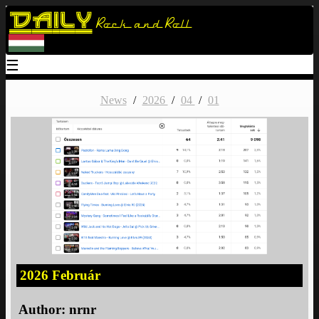
Daily
Rock and Roll
☰
News
/
2026
/
04
/
01
2026 Február
Author:
nrnr