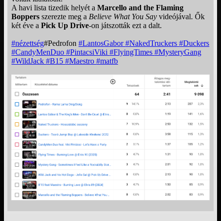
A havi lista tizedik helyét a
Marcello and the Flaming
Boppers
szerezte meg a
Believe What You Say
videójával. Ők
két éve a
Pick Up Drive
-on játszották ezt a dalt.
#nézettség
#Pedrofon
#LantosGabor
#NakedTruckers
#Duckers
#CandyMenDuo
#PintacsiViki
#FlyingTimes
#MysteryGang
#WildJack
#B15
#Maestro
#matfb