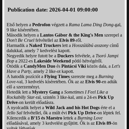
Publication date: 2026-04-01 09:00:00
Első helyen a
Pedrofon
végzett a
Rama Lama Ding Dong
-gal,
9 like kíséretében.
Második helyen a
Lantos Gábor & the King's Men
szerepel a
Don't Be Cruel
felvétellel az
Elvis 89
-ről.
Harmadik a
Naked Truckers
lett a
Hosszúlábú asszony
című
dalukkal, amely 7 kedvelést kapott.
Negyedik helyre futott be a
Duckers
felvétele, a
Tsoró Jampi
Bop
a 2022-es
Lakeside Weekend
pótló hétvégéről.
Ötödik a
CandyMen Duo
és
Pintácsi Viki
közös dala, a
Let's
Have a Party
, amely 2 like-ot kapott.
A hatodik pozíciót a
Flying Times
szerezte meg a
Burning
Love
-val, 3 kedvelés kíséretében. Ők az az
Elvis 90
-en adták
elő a szerzeményt.
Hetedik lett a
Mystery Gang
a
Sometimes I Feel Like a
Rockabilly Star
-ral, szintén 3 like-kal, ami a 24-es
Pick Up
Drive
-on került előadásra.
A nyolcadik helyet a
Wild Jack and his Hot Dogs
érte el a
Jello Sal
felvétellel, ők a múlt évi
Pick Up Drive
-on léptek fel.
Kilencedik a
B’15 és Maestro
lettek a
Burning Love
előadásával, amely 3 kedvelést gyűjtött. Ők is az
Elvis 89
-ön
voltak láthatóak.