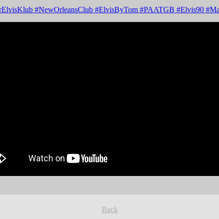
rElvisKlub
#NewOrleansClub
#ElvisByTom
#PAATGB
#Elvis90
#Ma
Back