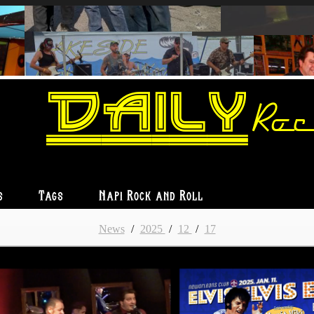
Daily
Roc
s
Tags
Napi Rock and Roll
News
/
2025
/
12
/
17