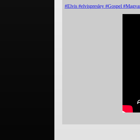
#Elvis
#elvispresley
#Gospel
#Magya