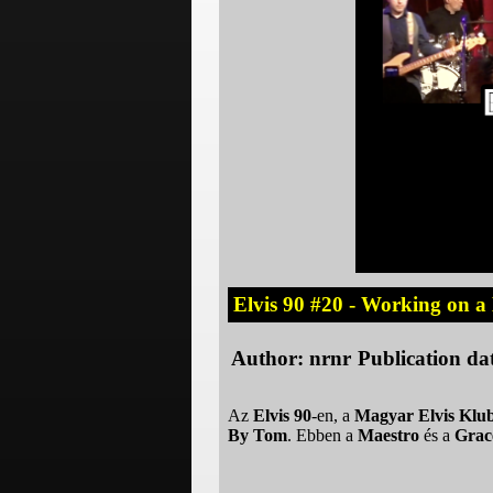
Elvis 90 #20 - Working on a
Author:
nrnr
Publication da
Az
Elvis 90
-en, a
Magyar Elvis Klu
By Tom
. Ebben a
Maestro
és a
Grac