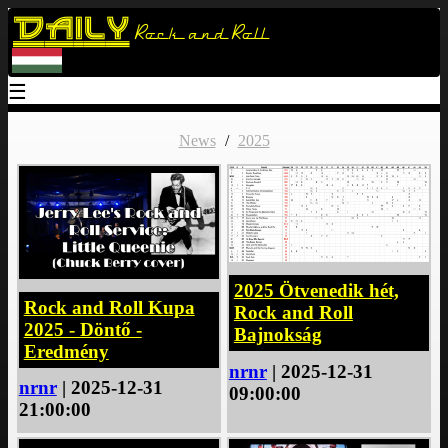
Daily
Rock and Roll
☰
News
/
2025
2025 Ötvenedik hét,
Rock and Roll Kupa
Rock and Roll
2025 - Döntő -
Bajnokság
Eredmény
nrnr
| 2025-12-31
nrnr
| 2025-12-31
09:00:00
21:00:00