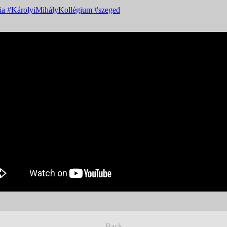
ia
#KárolyiMihályKollégium
#szeged
Back