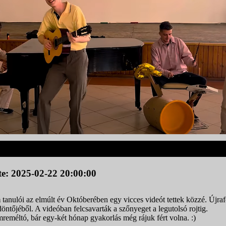
te: 2025-02-22 20:00:00
m
tanulói az elmúlt év Októberében egy vicces videót tettek közzé. Újra
öntőjéből. A videóban felcsavarták a szőnyeget a legutolsó rojtig.
eméltó, bár egy-két hónap gyakorlás még rájuk fért volna. :)