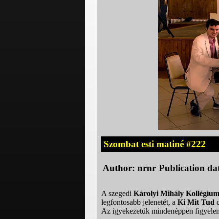
Szombat esti matiné #222
Author:
nrnr
Publication da
A szegedi
Károlyi Mihály Kollégiu
legfontosabb jelenetét, a
Ki Mit Tud
d
Az igyekezetük mindenéppen figyelemr