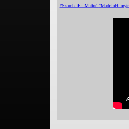
#SzombatEstiMatiné
#MadeInHungár