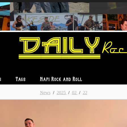
Daily
Roc
s
Tags
Napi Rock and Roll
News
/
2025
/
02
/
22