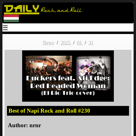
Daily
Rock and Roll
☰
News
/
2025
/
01
/
31
Best of Napi Rock and Roll #230
Author:
nrnr