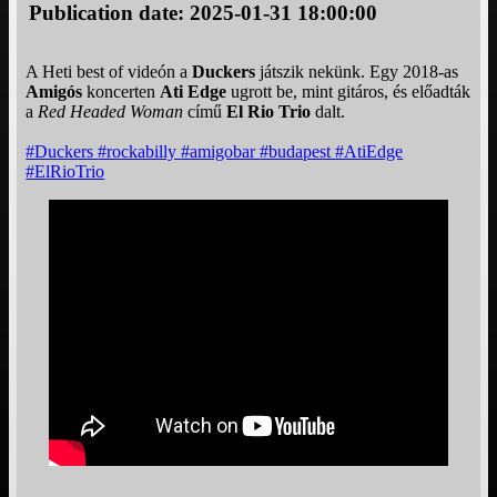
Publication date: 2025-01-31 18:00:00
A Heti best of videón a
Duckers
játszik nekünk. Egy 2018-as
Amigós
koncerten
Ati Edge
ugrott be, mint gitáros, és előadták
a
Red Headed Woman
című
El Rio Trio
dalt.
#Duckers
#rockabilly
#amigobar
#budapest
#AtiEdge
#ElRioTrio