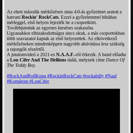
Az eheti második mérkőzésen sima 4:0-ás győzelmet aratott a
hatvani
Rockin' RockCats
. Ezzel a győzelemmel hibátlan
mérleggel, első helyen fejezték be a csoportkört.
Továbbjutottak az egyenes kieséses szakaszba.
Ugyanakkor elbizakodottságra sincs okuk, a más csoportokban
több szavazatot kaptak az első helyezettek. Az elkövetkező
mérkőzéseken mindenképpen nagyobb aktivitásra lesz szükség
a rajongók részértől.
A jutalomvideó a 2021-es
N.A.A.F.
-ról érkezik. A band előadta
a
Lou Cifer And The Hellions
dalát, melynek címe
Dance Of
The Teddy Boy
.
#RockAndRollKupa
#RockinRockCats
#rockabilly
#Naaf
#Komárom
#LouCifer