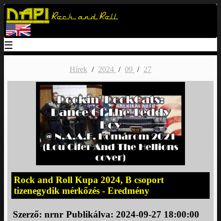
Napi
Rock and Roll
☰
Hírek
/
2024
/
09
/
27
Rock and Roll Kupa 2024, B csoport
tizenegydik mérkőzés - Eredmény
Szerző:
nrnr
Publikálva: 2024-09-27 18:00:00