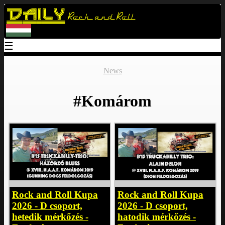
Daily
Rock and Roll
☰
News
#Komárom
Rock and Roll Kupa
Rock and Roll Kupa
2026 - D csoport,
2026 - D csoport,
hetedik mérkőzés -
hatodik mérkőzés -