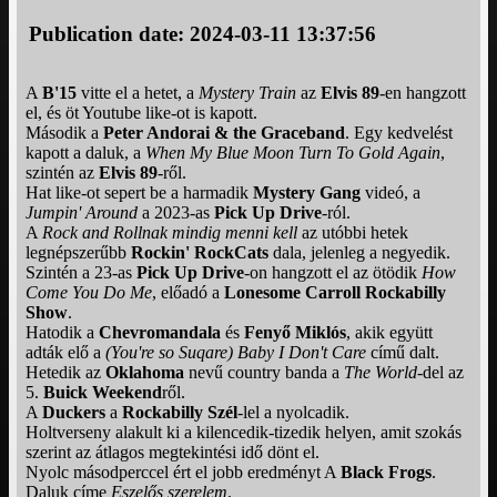
Publication date: 2024-03-11 13:37:56
A
B'15
vitte el a hetet, a
Mystery Train
az
Elvis 89
-en hangzott
el, és öt Youtube like-ot is kapott.
Második a
Peter Andorai & the Graceband
. Egy kedvelést
kapott a daluk, a
When My Blue Moon Turn To Gold Again
,
szintén az
Elvis 89
-ről.
Hat like-ot sepert be a harmadik
Mystery Gang
videó, a
Jumpin' Around
a 2023-as
Pick Up Drive
-ról.
A
Rock and Rollnak mindig menni kell
az utóbbi hetek
legnépszerűbb
Rockin' RockCats
dala, jelenleg a negyedik.
Szintén a 23-as
Pick Up Drive
-on hangzott el az ötödik
How
Come You Do Me
, előadó a
Lonesome Carroll Rockabilly
Show
.
Hatodik a
Chevromandala
és
Fenyő Miklós
, akik együtt
adták elő a
(You're so Suqare) Baby I Don't Care
című dalt.
Hetedik az
Oklahoma
nevű country banda a
The World
-del az
5.
Buick Weekend
ről.
A
Duckers
a
Rockabilly Szél
-lel a nyolcadik.
Holtverseny alakult ki a kilencedik-tizedik helyen, amit szokás
szerint az átlagos megtekintési idő dönt el.
Nyolc másodperccel ért el jobb eredményt A
Black Frogs
.
Daluk címe
Eszelős szerelem
.