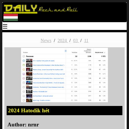
Daily
Rock and Roll
☰
News
/
2024
/
03
/
11
2024 Hatodik hét
Author:
nrnr