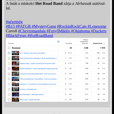
A listát a miskolci
Hot Road Band
zárja a
Járhassak autóval
-
lal.
#nézettség
#B15
#PATGB
#MysteryGang
#RockinRockCats
#Lonesome
Carroll
#Chevromandala
#FenyőMiklós
#Oklahoma
#Duckers
#BlackFrogs
#HotRoadBand