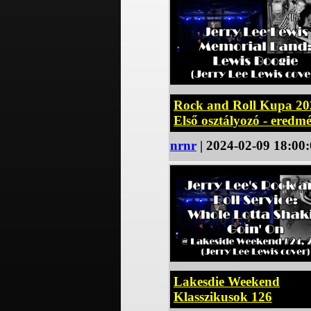
Rock and Roll Kupa 20
Első osztályozó - eredm
nrnr
| 2024-02-09 18:00
Lakesdie Weekend
Klasszikusok 126