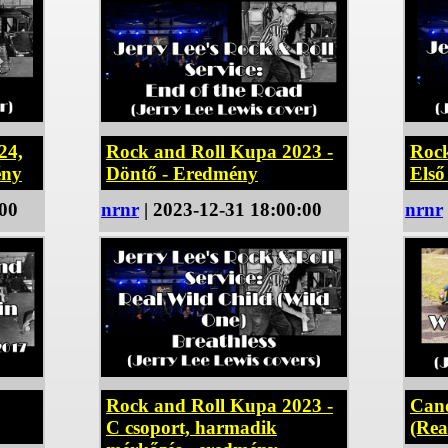
24,
Rock and Roll Kupa 2023 -
Rock
ény
Döntő - Eredmény
Első
:00
nrnr
| 2023-12-31 18:00:00
nrnr
Rock and Roll Kupa 2023 -
Can
C csoport, harmadik
(Rea