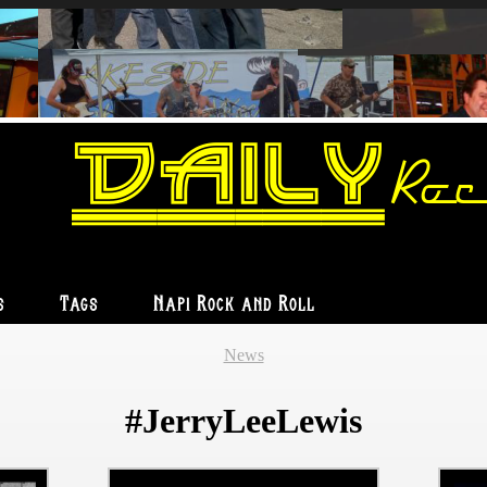
Daily
Roc
s
Tags
Napi Rock and Roll
News
#JerryLeeLewis