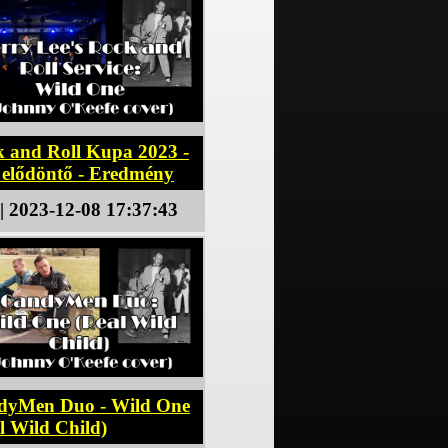
 and Roll Kupa 2023 -
 elődöntő - Eredmény
| 2023-12-08 17:37:43
dyMen Duo - Wild One
l Wild Child)