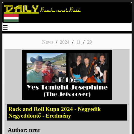
Daily
Rock and Roll
☰
News
/
2024
/
11
/
29
Rock and Roll Kupa 2024 - Negyedik
Negyeddöntő - Eredmény
Author:
nrnr