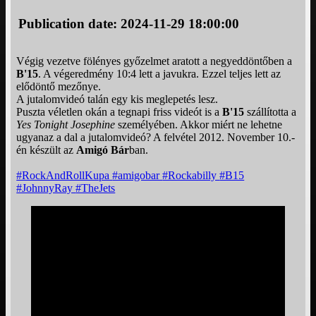
Publication date: 2024-11-29 18:00:00
Végig vezetve fölényes győzelmet aratott a negyeddöntőben a
B'15
. A végeredmény 10:4 lett a javukra. Ezzel teljes lett az
elődöntő mezőnye.
A jutalomvideó talán egy kis meglepetés lesz.
Puszta véletlen okán a tegnapi friss videót is a
B'15
szállította a
Yes Tonight Josephine
személyében. Akkor miért ne lehetne
ugyanaz a dal a jutalomvideó? A felvétel 2012. November 10.-
én készült az
Amigó Bár
ban.
#RockAndRollKupa
#amigobar
#Rockabilly
#B15
#JohnnyRay
#TheJets