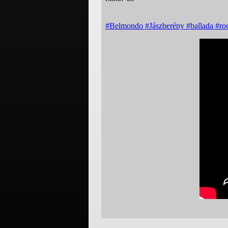
#Belmondo
#Jászberény
#ballada
#ro