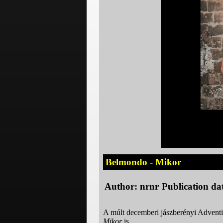
Belmondo - Mikor
Author:
nrnr
Publication da
A múlt decemberi jászberényi Adventi 
Mikor
is.