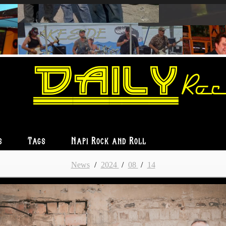
Daily
Roc
s
Tags
Napi Rock and Roll
News
/
2024
/
08
/
14