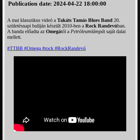
Publication date: 2024-04-22 18:00:00
A mai klasszikus videó a
Takáts Tamás Blues Band
20.
születésnapi buliján készült 2010-ben a
Rock Randevú
ban.
A banda előadta az
Omegá
tól a
Petróleumlámpá
t saját dalai
mellett.
#TTBB
#Omega
#rock
#RockRandevú