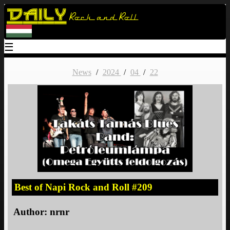
Daily
Rock and Roll
☰
News
/
2024
/
04
/
22
Best of Napi Rock and Roll #209
Author:
nrnr