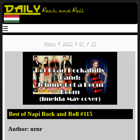
Daily
Rock and Roll
☰
News
/
2022
/
07
/
25
Best of Napi Rock and Roll #115
Author:
nrnr