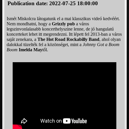
Publication date: 2022-07-25 18:00:00
Ismét Miskolcra látogatunk el a mai klasszikus videó kedvéért.
Nem mondhatni, hogy a
Grizzly pub
a város
legszinvonlalasabb koncerthelyszine lenne, de jó hangulatú
koncerteket lehet itt megrendezni. Itt lépett fel 2013-ban a város
saját zenekara, a
The Hot Road Rockabilly Band
, ahol olyan
dalokkal tüzelték fel a közönséget, mint a
Johnny Got a Boom
Boom
Imelda May
től.