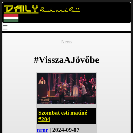
Daily
Rock and Roll
☰
News
#VisszaAJövőbe
Szombat esti matiné
#204
nrnr
| 2024-09-07