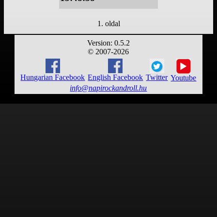
1. oldal
Version: 0.5.2
© 2007-2026
Hungarian Facebook
English Facebook
Twitter
Youtube
info@napirockandroll.hu