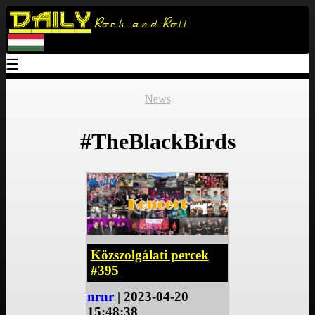
Daily
Rock and Roll
☰
News
#TheBlackBirds
Közszolgálati percek
#395
nrnr
| 2023-04-20
15:48:38