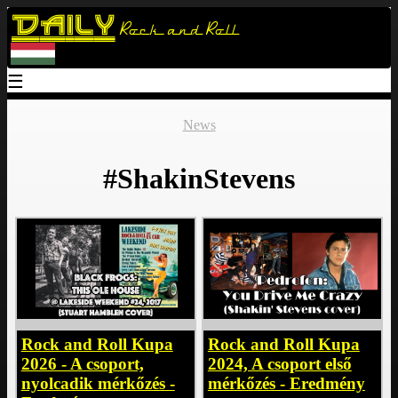
Daily
Rock and Roll
☰
News
#ShakinStevens
Rock and Roll Kupa
Rock and Roll Kupa
2026 - A csoport,
2024, A csoport első
nyolcadik mérkőzés -
mérkőzés - Eredmény