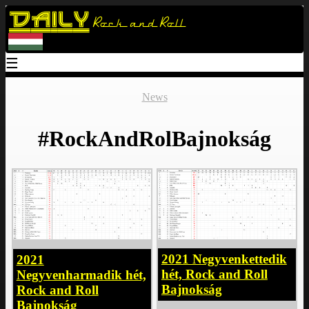
Daily
Rock and Roll
☰
News
#RockAndRolBajnokság
2021 Negyvenkettedik
2021
hét, Rock and Roll
Negyvenharmadik hét,
Bajnokság
Rock and Roll
Bajnokság