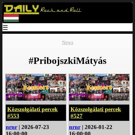
Daily
Rock and Roll
☰
News
#PribojszkiMátyás
Közszolgálati percek
Közszolgálati percek
#553
#527
nrnr
| 2026-07-23
nrnr
| 2026-01-22
16:00:00
16:00:00