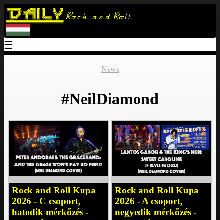
Daily
Rock and Roll
☰
News
#NeilDiamond
Rock and Roll Kupa
Rock and Roll Kupa
2026 - A csoport,
2026 - C csoport,
negyedik mérkőzés -
hatodik mérkőzés -