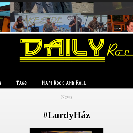
Daily
Roc
s
Tags
Napi Rock and Roll
News
#LurdyHáz