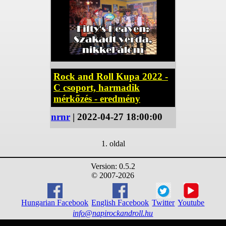
Rock and Roll Kupa 2022 -
C csoport, harmadik
mérkőzés - eredmény
nrnr
| 2022-04-27 18:00:00
1. oldal
Version: 0.5.2
© 2007-2026
Hungarian Facebook
English Facebook
Twitter
Youtube
info@napirockandroll.hu