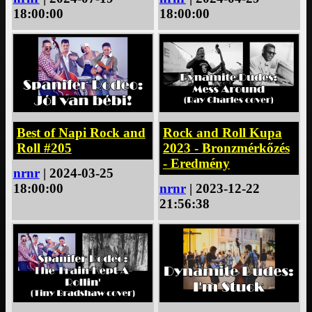
18:00:00
18:00:00
Best of Napi Rock and
Rock and Roll Kupa
Roll #205
2023 - Bronzmérkőzés
- Eredmény
nrnr
| 2024-03-25
18:00:00
nrnr
| 2023-12-22
21:56:38