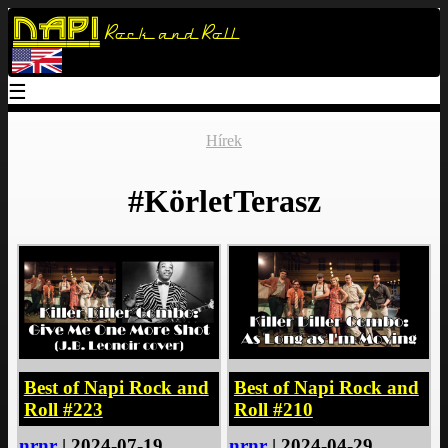
Napi
Rock and Roll
☰
Hírek
#KörletTerasz
Best of Napi Rock and
Best of Napi Rock and
Roll #223
Roll #210
nrnr
| 2024-07-19
nrnr
| 2024-04-29