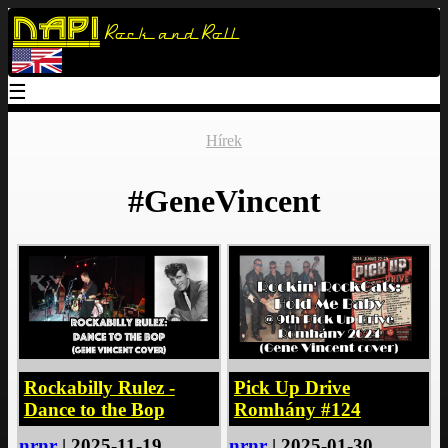
Napi
Rock and Roll
☰
Hírek
#GeneVincent
Rockabilly Rulez -
Pick Up Drive
Dance to the Bop
Romhány #124
nrnr
| 2025-11-19
nrnr
| 2025-01-30