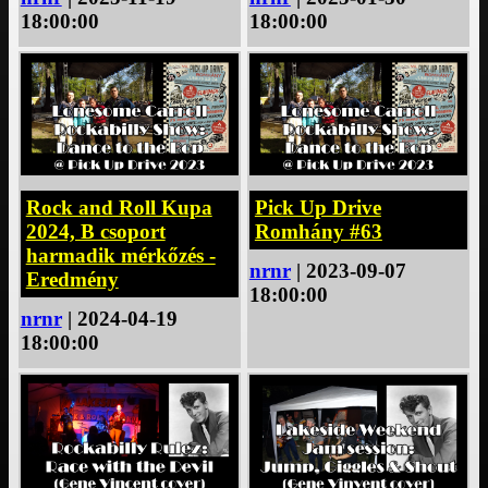
18:00:00
18:00:00
Rock and Roll Kupa
Pick Up Drive
2024, B csoport
Romhány #63
harmadik mérkőzés -
nrnr
| 2023-09-07
Eredmény
18:00:00
nrnr
| 2024-04-19
18:00:00