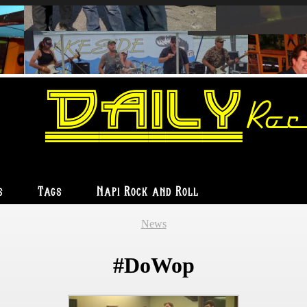
Daily
Roc
s
Tags
Napi Rock and Roll
News
#DoWop