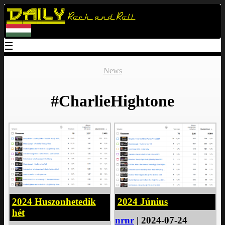
Daily
Rock and Roll
☰
News
#CharlieHightone
2024 Huszonhetedik
2024 Június
hét
nrnr
| 2024-07-24