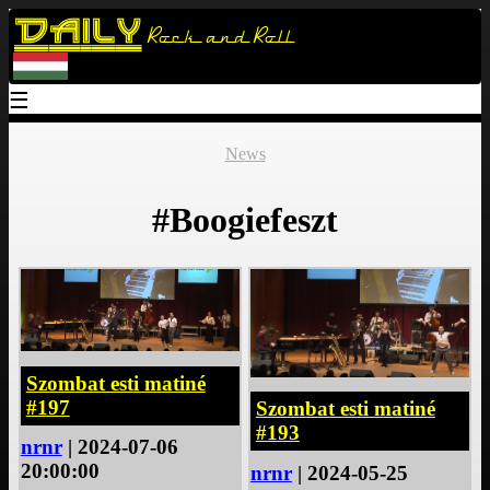
Daily
Rock and Roll
☰
News
#Boogiefeszt
Szombat esti matiné
#197
Szombat esti matiné
#193
nrnr
| 2024-07-06
20:00:00
nrnr
| 2024-05-25