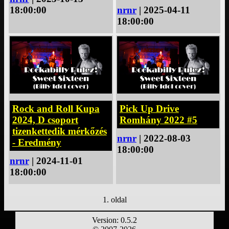
18:00:00
nrnr
| 2025-04-11
18:00:00
Rock and Roll Kupa
Pick Up Drive
2024, D csoport
Romhány 2022 #5
tizenkettedik mérkőzés
nrnr
| 2022-08-03
- Eredmény
18:00:00
nrnr
| 2024-11-01
18:00:00
1. oldal
Version: 0.5.2