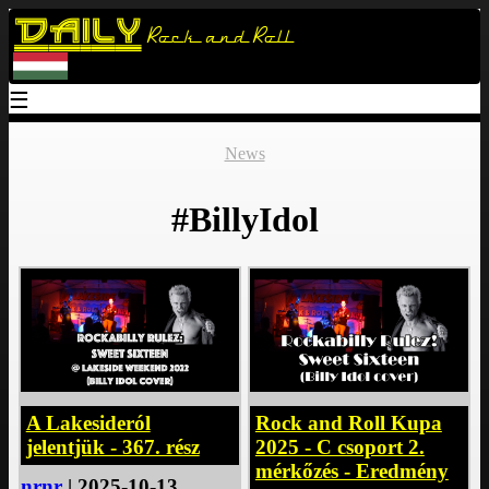
Daily
Rock and Roll
☰
News
#BillyIdol
A Lakesideról
Rock and Roll Kupa
jelentjük - 367. rész
2025 - C csoport 2.
mérkőzés - Eredmény
nrnr
| 2025-10-13