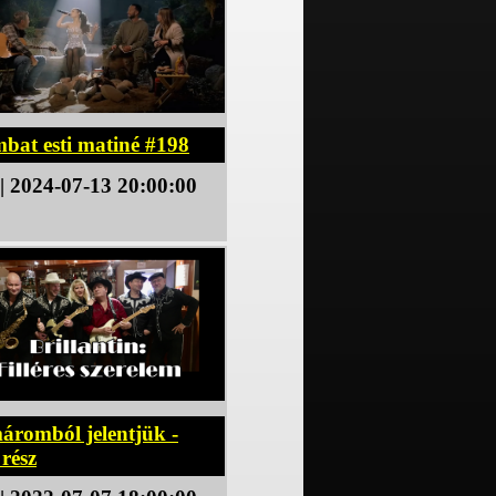
bat esti matiné #198
| 2024-07-13 20:00:00
romból jelentjük -
 rész