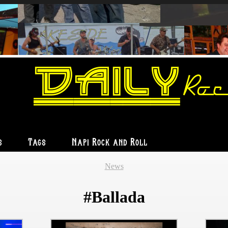
Daily
Roc
s
Tags
Napi Rock and Roll
News
#Ballada