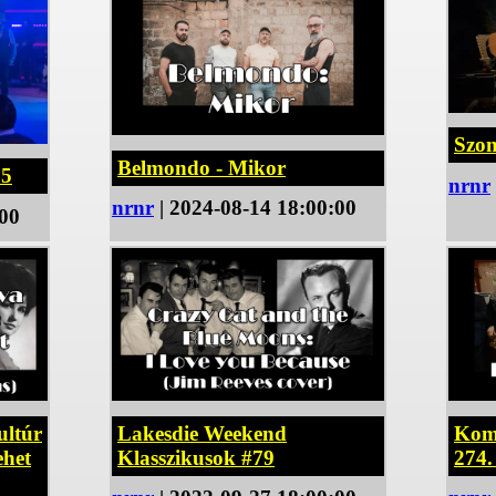
Szom
Belmondo - Mikor
25
nrnr
nrnr
| 2024-08-14 18:00:00
:00
ultúr
Lakesdie Weekend
Komá
ehet
Klasszikusok #79
274.