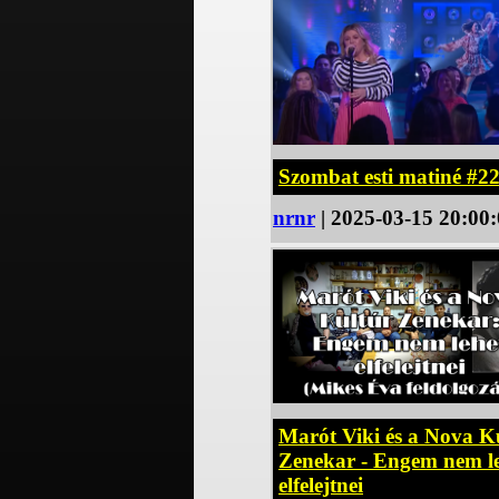
Szombat esti matiné #2
nrnr
| 2025-03-15 20:00
Marót Viki és a Nova K
Zenekar - Engem nem l
elfelejtnei