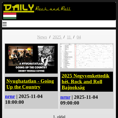
Daily
Rock and Roll
☰
News
/
2025
/
11
/
04
2025 Negyvenkettedik
Nyughatatlan - Going
hét, Rock and Roll
Up the Country
Bajnokság
nrnr
| 2025-11-04
nrnr
| 2025-11-04
18:00:00
09:00:00
1. oldal