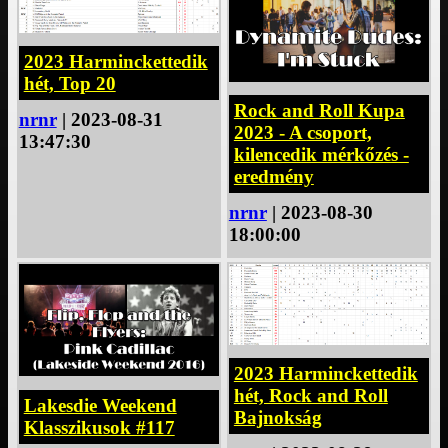
2023 Harminckettedik
hét, Top 20
Rock and Roll Kupa
nrnr
| 2023-08-31
2023 - A csoport,
13:47:30
kilencedik mérkőzés -
eredmény
nrnr
| 2023-08-30
18:00:00
2023 Harminckettedik
hét, Rock and Roll
Lakesdie Weekend
Bajnokság
Klasszikusok #117