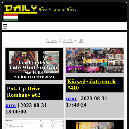
Daily
Rock and Roll
☰
News
/
2023
/
08
Közszolgálati percek
#410
Pick Up Drive
Romhány #62
nrnr
| 2023-08-31
17:48:24
nrnr
| 2023-08-31
18:00:00