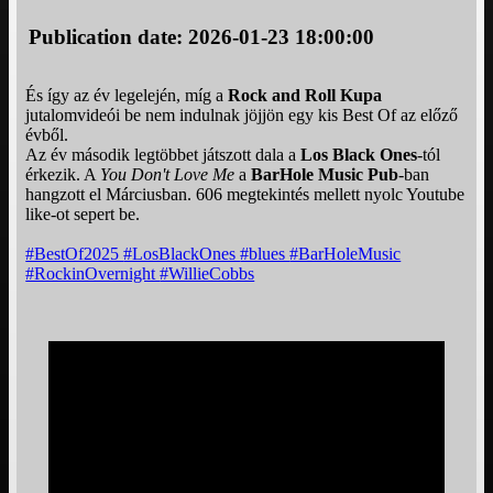
Publication date: 2026-01-23 18:00:00
És így az év legelején, míg a
Rock and Roll Kupa
jutalomvideói be nem indulnak jöjjön egy kis Best Of az előző
évből.
Az év második legtöbbet játszott dala a
Los Black Ones
-tól
érkezik. A
You Don't Love Me
a
BarHole Music Pub
-ban
hangzott el Márciusban. 606 megtekintés mellett nyolc Youtube
like-ot sepert be.
#BestOf2025
#LosBlackOnes
#blues
#BarHoleMusic
#RockinOvernight
#WillieCobbs