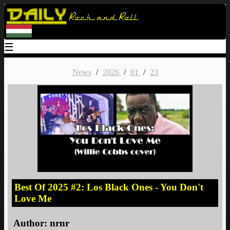
Daily
Rock and Roll
☰
News
/
2026
/
01
/
23
Best Of 2025 #2: Los Black Ones - You Don't
Love Me
Author:
nrnr