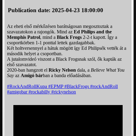
Publication date: 2025-04-23 18:00:00
Az eheti első mérkőzésen barátságosan megosztoztak a
szavazatokon a rajongók. Mind az
Ed Philips and the
Memphis Patrol
, mind a
Black Frogs
2-2-t kapott. Így a
csoportkörben 1-1 ponttal lettek gazdagabbak.
Két holtversennyel a hátuk mögött így Ed Philipsék vették át a
második helyet a csoportban.
A jutalomvideó viszont a Black Frogsnak szól, ők kapták az
első szavazatot.
2020-ban hangzott el
Ricky Nelson
dala, a
Believe What You
Say
az
Amigó bár
ban a banda előadásában.
#RockAndRollKupa
#EPMP
#BlackFrogs
#rockAndRoll
#amigobar
#rockabilly
#rickynelson