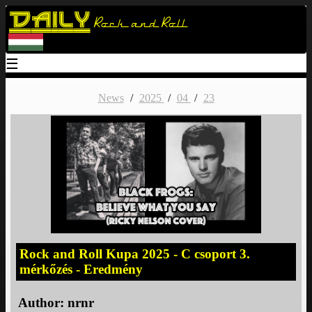
Daily
Rock and Roll
☰
News
/
2025
/
04
/
23
Rock and Roll Kupa 2025 - C csoport 3.
mérkőzés - Eredmény
Author:
nrnr