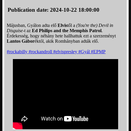
Publication date: 2024-10-22 18:00:00
Májusban, Gyálon adta elő
Elvis
től a
(You're the) Devil in
Disguise
-t az
Ed Philips and the Memphis Patrol
.
Érdekesség, hogy néhány hete hallhattuk ezt a szerzeményt
Lantos Gábor
éktól, akik Romhányban adták elő.
#rockabilly
#rockandroll
#elvispresley
#Gyál
#EPMP