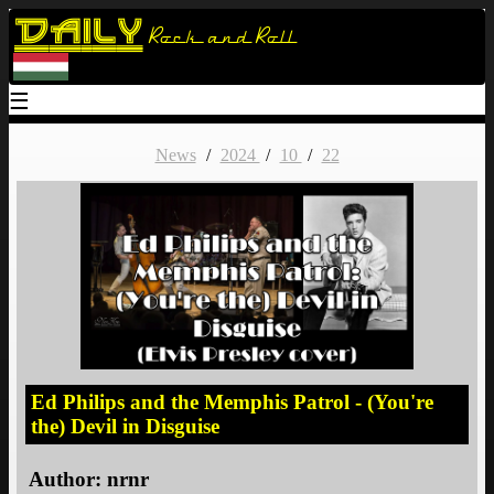
Daily
Rock and Roll
☰
News
/
2024
/
10
/
22
Ed Philips and the Memphis Patrol - (You're
the) Devil in Disguise
Author:
nrnr