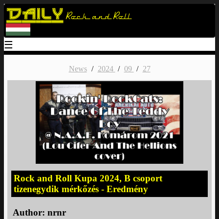
Daily
Rock and Roll
☰
News
/
2024
/
09
/
27
Rock and Roll Kupa 2024, B csoport
tizenegydik mérkőzés - Eredmény
Author:
nrnr