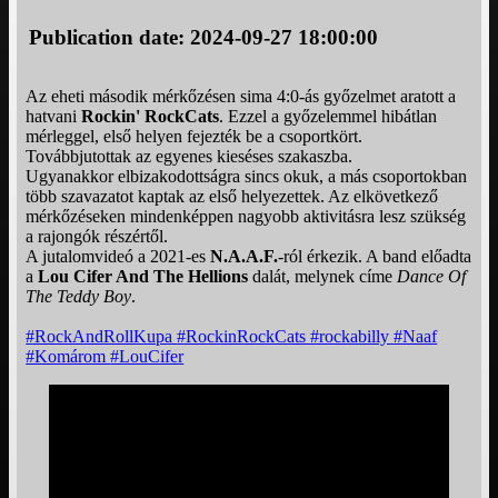
Publication date: 2024-09-27 18:00:00
Az eheti második mérkőzésen sima 4:0-ás győzelmet aratott a
hatvani
Rockin' RockCats
. Ezzel a győzelemmel hibátlan
mérleggel, első helyen fejezték be a csoportkört.
Továbbjutottak az egyenes kieséses szakaszba.
Ugyanakkor elbizakodottságra sincs okuk, a más csoportokban
több szavazatot kaptak az első helyezettek. Az elkövetkező
mérkőzéseken mindenképpen nagyobb aktivitásra lesz szükség
a rajongók részértől.
A jutalomvideó a 2021-es
N.A.A.F.
-ról érkezik. A band előadta
a
Lou Cifer And The Hellions
dalát, melynek címe
Dance Of
The Teddy Boy
.
#RockAndRollKupa
#RockinRockCats
#rockabilly
#Naaf
#Komárom
#LouCifer